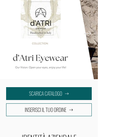
inestimabile valore. La maggior parte dei nostri 
ingredienti è Made in Italy, a testimonianza dell'ingegno 
e della passione per l'artigianato che caratterizzano il 
nostro Paese. 

Diamo priorità ai fornitori locali per ridurre al minimo le 
emissioni di CO2 legate alla produzione. I nostri flaconi, 
realizzati in vetro, sono completamente riciclabili e 
riutilizzabili. Questo materiale non rilascia sostanze 
chimiche nocive nei nostri prodotti, garantendo una 
migliore conservazione e sicurezza. Per ridurre al 
minimo l'uso della plastica e semplificare il riciclaggio, 
abbiamo optato per la stampa serigrafica direttamente 
sulle bottiglie invece di utilizzare etichette. 

SCARICA CATALOGO
Le nostre scatole sono realizzate con carta proveniente 
da foreste gestite in modo responsabile, certificate dal 
INSERISCI IL TUO ORDINE
FSC (Forest Stewardship Council), 

Dopo una carriera nel marketing e varie sfide personali, 
Margherita ha trovato una nuova forza interiore e ha 